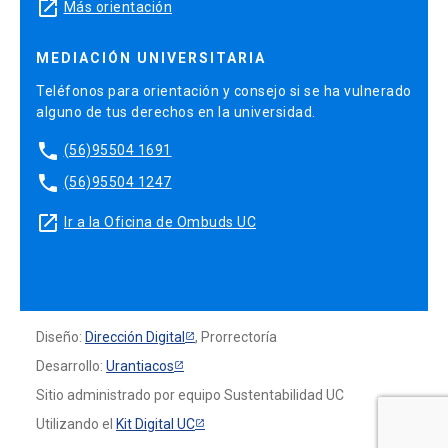
launch
Más orientación
MEDIACIÓN UNIVERSITARIA
Teléfonos para orientación y consejo si se ha vulnerado
alguno de tus derechos en la universidad.
phone
(56)95504 1691
phone
(56)95504 1247
launch
Ir a la Oficina de Ombuds UC
Diseño:
Dirección Digital
, Prorrectoría
Desarrollo:
Urantiacos
Sitio administrado por equipo Sustentabilidad UC
Utilizando el
Kit Digital UC