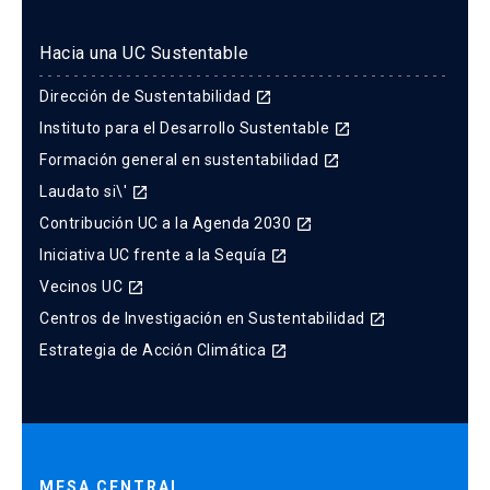
Hacia una UC Sustentable
Dirección de Sustentabilidad
launch
Instituto para el Desarrollo Sustentable
launch
Formación general en sustentabilidad
launch
Laudato si\'
launch
Contribución UC a la Agenda 2030
launch
Iniciativa UC frente a la Sequía
launch
Vecinos UC
launch
Centros de Investigación en Sustentabilidad
launch
Estrategia de Acción Climática
launch
MESA CENTRAL