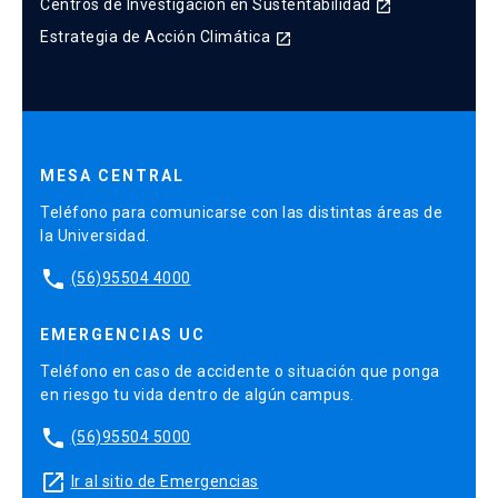
Centros de Investigación en Sustentabilidad
launch
Estrategia de Acción Climática
launch
MESA CENTRAL
Teléfono para comunicarse con las distintas áreas de
la Universidad.
phone
(56)95504 4000
EMERGENCIAS UC
Teléfono en caso de accidente o situación que ponga
en riesgo tu vida dentro de algún campus.
phone
(56)95504 5000
launch
Ir al sitio de Emergencias