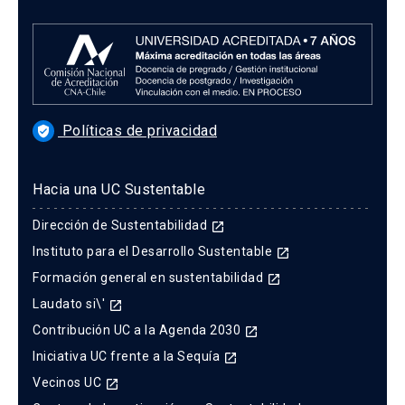
Políticas de privacidad
verified_user
Hacia una UC Sustentable
Dirección de Sustentabilidad
launch
Instituto para el Desarrollo Sustentable
launch
Formación general en sustentabilidad
launch
Laudato si\'
launch
Contribución UC a la Agenda 2030
launch
Iniciativa UC frente a la Sequía
launch
Vecinos UC
launch