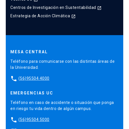
Centros de Investigación en Sustentabilidad
launch
Estrategia de Acción Climática
launch
MESA CENTRAL
Teléfono para comunicarse con las distintas áreas de
la Universidad.
phone
(56)95504 4000
EMERGENCIAS UC
Teléfono en caso de accidente o situación que ponga
en riesgo tu vida dentro de algún campus.
phone
(56)95504 5000