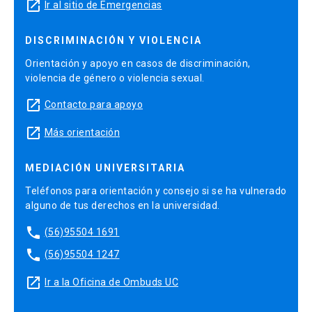
launch
Ir al sitio de Emergencias
DISCRIMINACIÓN Y VIOLENCIA
Orientación y apoyo en casos de discriminación,
violencia de género o violencia sexual.
launch
Contacto para apoyo
launch
Más orientación
MEDIACIÓN UNIVERSITARIA
Teléfonos para orientación y consejo si se ha vulnerado
alguno de tus derechos en la universidad.
phone
(56)95504 1691
phone
(56)95504 1247
launch
Ir a la Oficina de Ombuds UC