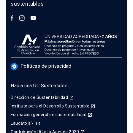
sustentables
Políticas de privacidad
verified_user
Hacia una UC Sustentable
Dirección de Sustentabilidad
launch
Instituto para el Desarrollo Sustentable
launch
Formación general en sustentabilidad
launch
Laudato si\'
launch
Contribución UC a la Agenda 2030
launch