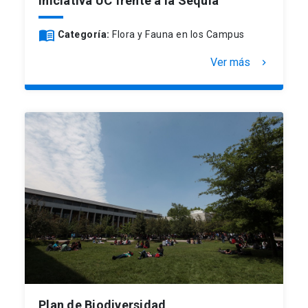
Iniciativa UC frente a la Sequía
menu_book
Categoría:
Flora y Fauna en los Campus
Ver más
keyboard_arrow_right
Plan de Biodiversidad