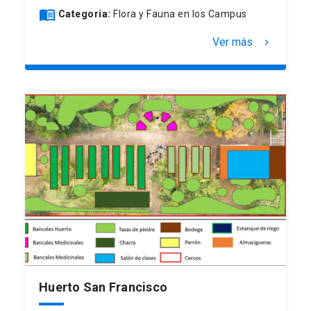
menu_book
Categoría:
Flora y Fauna en los Campus
Ver más
keyboard_arrow_right
Huerto San Francisco