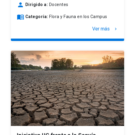
person
Dirigido a:
Docentes
menu_book
Categoría:
Flora y Fauna en los Campus
Ver más
keyboard_arrow_right