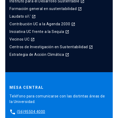
Instituto para el Desarrollo Sustentable
launch
Formación general en sustentabilidad
launch
Laudato si\'
launch
Contribución UC a la Agenda 2030
launch
Iniciativa UC frente a la Sequía
launch
Vecinos UC
launch
Centros de Investigación en Sustentabilidad
launch
Estrategia de Acción Climática
launch
MESA CENTRAL
Teléfono para comunicarse con las distintas áreas de
la Universidad.
phone
(56)95504 4000