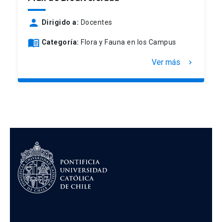
person
Dirigido a:
Docentes
menu_book
Categoría:
Flora y Fauna en los Campus
Ver más
keyboard_arrow_right