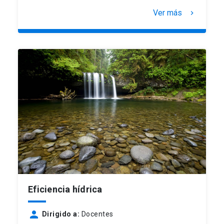
Ver más
keyboard_arrow_right
Eficiencia hídrica
person
Dirigido a:
Docentes