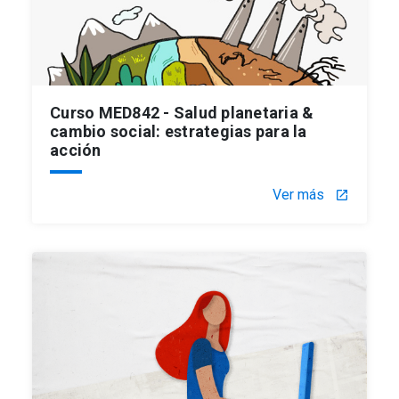
Curso MED842 - Salud planetaria &
cambio social: estrategias para la
acción
Ver más
launch