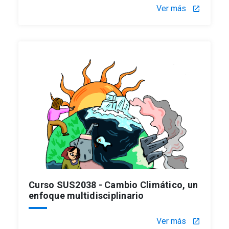
Ver más
launch
Curso SUS2038 - Cambio Climático, un
enfoque multidisciplinario
Ver más
launch