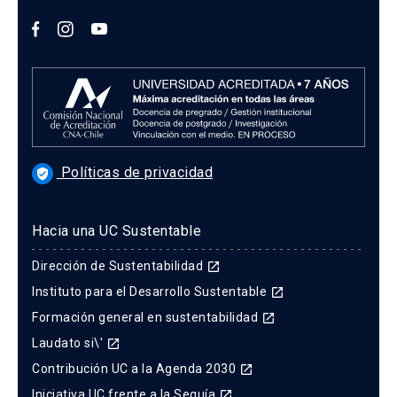
Políticas de privacidad
verified_user
Hacia una UC Sustentable
Dirección de Sustentabilidad
launch
Instituto para el Desarrollo Sustentable
launch
Formación general en sustentabilidad
launch
Laudato si\'
launch
Contribución UC a la Agenda 2030
launch
Iniciativa UC frente a la Sequía
launch