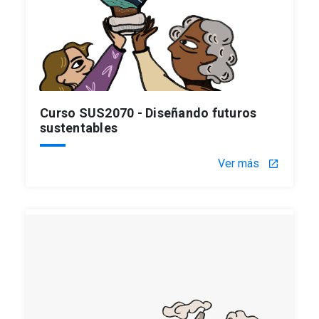
Curso SUS2070 - Diseñando futuros
sustentables
Ver más
launch