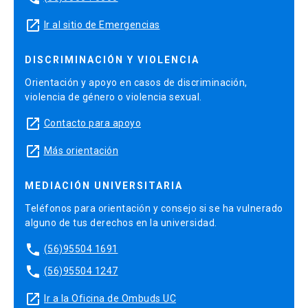
launch
Ir al sitio de Emergencias
DISCRIMINACIÓN Y VIOLENCIA
Orientación y apoyo en casos de discriminación,
violencia de género o violencia sexual.
launch
Contacto para apoyo
launch
Más orientación
MEDIACIÓN UNIVERSITARIA
Teléfonos para orientación y consejo si se ha vulnerado
alguno de tus derechos en la universidad.
phone
(56)95504 1691
phone
(56)95504 1247
launch
Ir a la Oficina de Ombuds UC