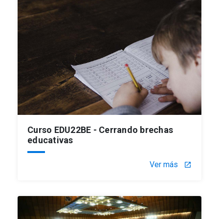
Curso EDU22BE - Cerrando brechas
educativas
Ver más
launch