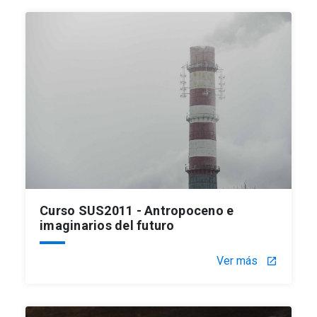
Curso SUS2011 - Antropoceno e
imaginarios del futuro
Ver más
launch