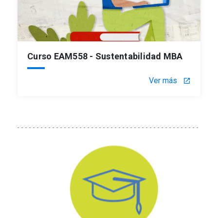
Curso EAM558 - Sustentabilidad MBA
Ver más
launch