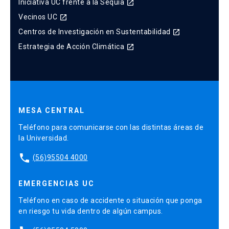
Iniciativa UC frente a la Sequía
launch
Vecinos UC
launch
Centros de Investigación en Sustentabilidad
launch
Estrategia de Acción Climática
launch
MESA CENTRAL
Teléfono para comunicarse con las distintas áreas de
la Universidad.
phone
(56)95504 4000
EMERGENCIAS UC
Teléfono en caso de accidente o situación que ponga
en riesgo tu vida dentro de algún campus.