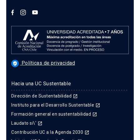
Políticas de privacidad
verified_user
Hacia una UC Sustentable
Dirección de Sustentabilidad
launch
Instituto para el Desarrollo Sustentable
launch
Formación general en sustentabilidad
launch
Laudato si\'
launch
Contribución UC a la Agenda 2030
launch