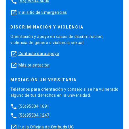
phone
(56)95504 5000
launch
Ir al sitio de Emergencias
DISCRIMINACIÓN Y VIOLENCIA
Orientación y apoyo en casos de discriminación,
violencia de género o violencia sexual.
launch
Contacto para apoyo
launch
Más orientación
MEDIACIÓN UNIVERSITARIA
Teléfonos para orientación y consejo si se ha vulnerado
alguno de tus derechos en la universidad.
phone
(56)95504 1691
phone
(56)95504 1247
launch
Ir a la Oficina de Ombuds UC