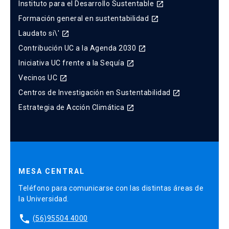
Instituto para el Desarrollo Sustentable
launch
Formación general en sustentabilidad
launch
Laudato si\'
launch
Contribución UC a la Agenda 2030
launch
Iniciativa UC frente a la Sequía
launch
Vecinos UC
launch
Centros de Investigación en Sustentabilidad
launch
Estrategia de Acción Climática
launch
MESA CENTRAL
Teléfono para comunicarse con las distintas áreas de
la Universidad.
phone
(56)95504 4000