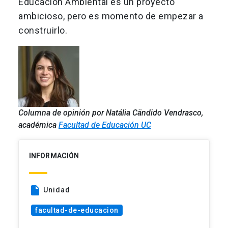
Educación Ambiental es un proyecto
ambicioso, pero es momento de empezar a
construirlo.
Columna de opinión por Natália Cändido Vendrasco,
académica
Facultad de Educación UC
INFORMACIÓN
insert_drive_file
Unidad
facultad-de-educacion