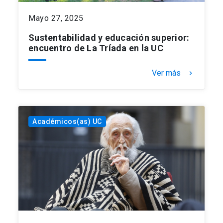
Mayo 27, 2025
Sustentabilidad y educación superior:
encuentro de La Tríada en la UC
Ver más
keyboard_arrow_right
Académicos(as) UC