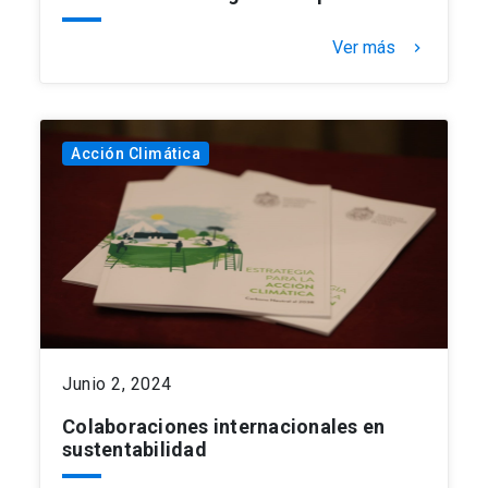
Ver más
keyboard_arrow_right
Acción Climática
Junio 2, 2024
Colaboraciones internacionales en
sustentabilidad