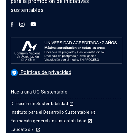
para la promoción de iniciativas
sustentables
Políticas de privacidad
verified_user
Hacia una UC Sustentable
Dirección de Sustentabilidad
launch
Instituto para el Desarrollo Sustentable
launch
Formación general en sustentabilidad
launch
Laudato si\'
launch