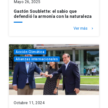
Mayo 26, 2025
Gastón Soublette: el sabio que
defendió la armonía con la naturaleza
Ver más
keyboard_arrow_right
Acción Climática
Alianzas internacionales
Octubre 11, 2024