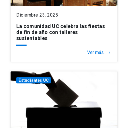
Diciembre 23, 2025
La comunidad UC celebra las fiestas
de fin de año con talleres
sustentables
Ver más
keyboard_arrow_right
Estudiantes UC