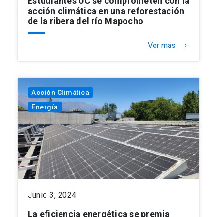
Estudiantes UC se comprometen con la
acción climática en una reforestación
de la ribera del río Mapocho
Ver más
keyboard_arrow_right
Acción Climática
Energía
Junio 3, 2024
La eficiencia energética se premia