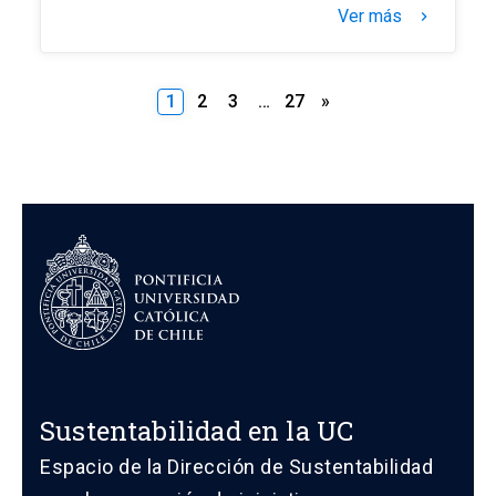
Ver más
keyboard_arrow_right
Paginación
1
2
3
…
27
»
de
entradas
Sustentabilidad en la UC
Espacio de la Dirección de Sustentabilidad