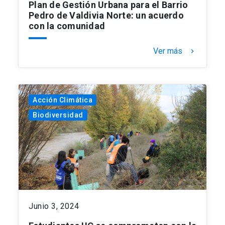
Plan de Gestión Urbana para el Barrio
Pedro de Valdivia Norte: un acuerdo
con la comunidad
Ver más
keyboard_arrow_right
Acción Climática
Biodiversidad
Junio 3, 2024