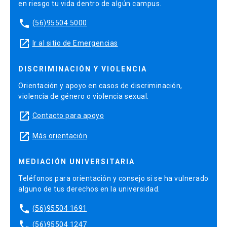
en riesgo tu vida dentro de algún campus.
phone
(56)95504 5000
launch
Ir al sitio de Emergencias
DISCRIMINACIÓN Y VIOLENCIA
Orientación y apoyo en casos de discriminación,
violencia de género o violencia sexual.
launch
Contacto para apoyo
launch
Más orientación
MEDIACIÓN UNIVERSITARIA
Teléfonos para orientación y consejo si se ha vulnerado
alguno de tus derechos en la universidad.
phone
(56)95504 1691
phone
(56)95504 1247