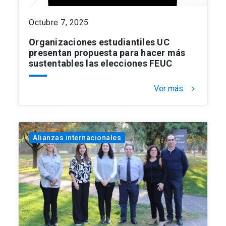
Octubre 7, 2025
Organizaciones estudiantiles UC
presentan propuesta para hacer más
sustentables las elecciones FEUC
Ver más
keyboard_arrow_right
Alianzas internacionales