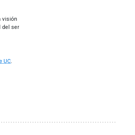
a visión
 del ser
le UC
.