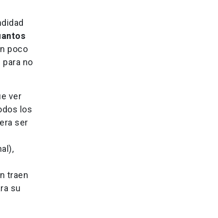
ndidad
uantos
un poco
 para no
ue ver
odos los
era ser
al),
ón traen
ra su