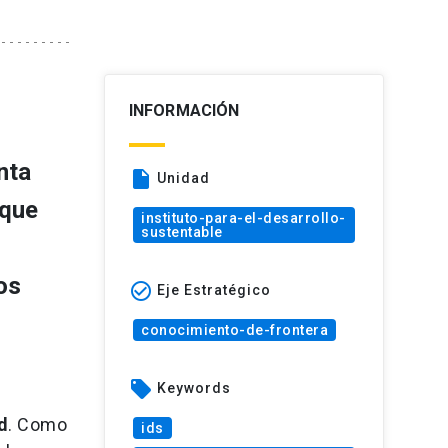
INFORMACIÓN
nta
insert_drive_file
Unidad
 que
instituto-para-el-desarrollo-
sustentable
os
check_circle_outline
Eje Estratégico
conocimiento-de-frontera
local_offer
Keywords
d
. Como
ids