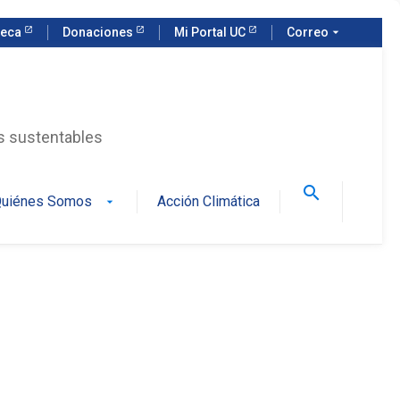
teca
Donaciones
Mi Portal UC
Correo
arrow_drop_down
as sustentables
search
uiénes Somos
Acción Climática
arrow_drop_down