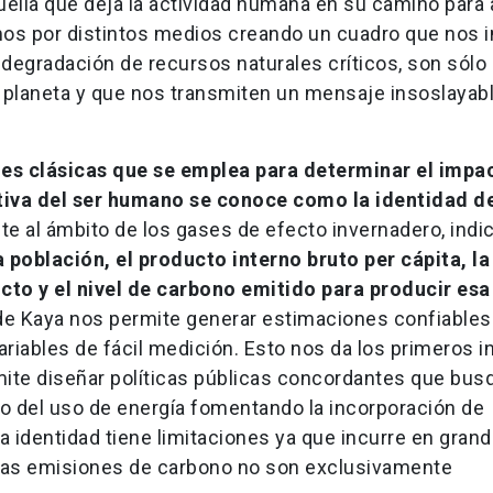
ella que deja la actividad humana en su camino para 
os por distintos medios creando un cuadro que nos i
, degradación de recursos naturales críticos, son sólo
 planeta y que nos transmiten un mensaje insoslayab
nes clásicas que se emplea para determinar el impa
tiva del ser humano se conoce como la identidad d
e al ámbito de los gases de efecto invernadero, indi
 población, el producto interno bruto per cápita, la
to y el nivel de carbono emitido para producir esa
d de Kaya nos permite generar estimaciones confiables
ariables de fácil medición. Esto nos da los primeros i
mite diseñar políticas públicas concordantes que bus
o del uso de energía fomentando la incorporación de
 identidad tiene limitaciones ya que incurre en gran
e las emisiones de carbono no son exclusivamente