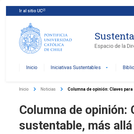
Ir al sitio UC
Sustenta
Espacio de la Di
Inicio
Iniciativas Sustentables
Bibli
arrow_drop_down
keyboard_arrow_right
keyboard_arrow_right
Inicio
Noticias
Columna de opinión: Claves para 
Columna de opinión: C
sustentable, más allá