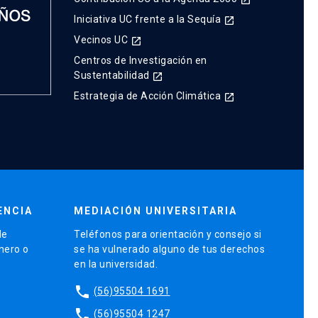
Iniciativa UC frente a la Sequía
launch
Vecinos UC
launch
Centros de Investigación en
Sustentabilidad
launch
Estrategia de Acción Climática
launch
ENCIA
MEDIACIÓN UNIVERSITARIA
de
Teléfonos para orientación y consejo si
énero o
se ha vulnerado alguno de tus derechos
en la universidad.
phone
(56)95504 1691
phone
(56)95504 1247