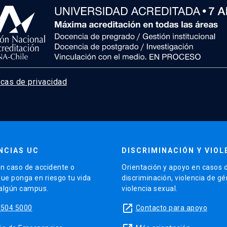
icas de privacidad
NCIAS UC
DISCRIMINACIÓN Y VIOL
n caso de accidente o
Orientación y apoyo en casos 
que ponga en riesgo tu vida
discriminación, violencia de g
 algún campus.
violencia sexual.
launch
5504 5000
Contacto para apoyo