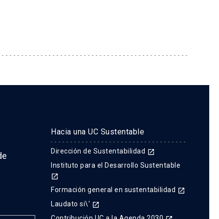
Hacia una UC Sustentable
Dirección de Sustentabilidad
launch
de
Instituto para el Desarrollo Sustentable
launch
Formación general en sustentabilidad
launch
Laudato si\'
launch
Contribución UC a la Agenda 2030
launch