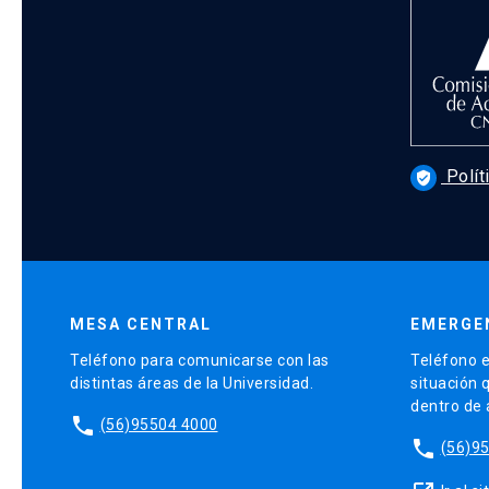
Polít
verified_user
MESA CENTRAL
EMERGE
Teléfono para comunicarse con las
Teléfono e
distintas áreas de la Universidad.
situación 
dentro de
phone
(56)95504 4000
phone
(56)9