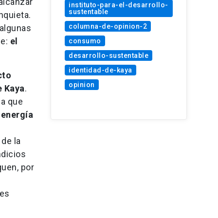
alcanzar
instituto-para-el-desarrollo-
sustentable
nquieta.
columna-de-opinion-2
 algunas
le:
el
consumo
desarrollo-sustentable
identidad-de-kaya
cto
opinion
e Kaya
.
ca que
 energía
 de la
ndicios
quen, por
des