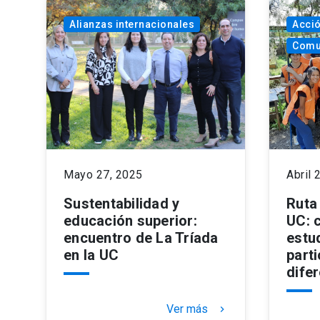
Alianzas internacionales
Acció
Comu
Mayo 27, 2025
Abril 
Sustentabilidad y
Ruta
educación superior:
UC: 
encuentro de La Tríada
estu
en la UC
parti
dife
Ver más
keyboard_arrow_right