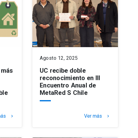
Agosto 12, 2025
 más
UC recibe doble
reconocimiento en III
Encuentro Anual de
ble
MetaRed S Chile
más
Ver más
keyboard_arrow_right
keyboard_arrow_right