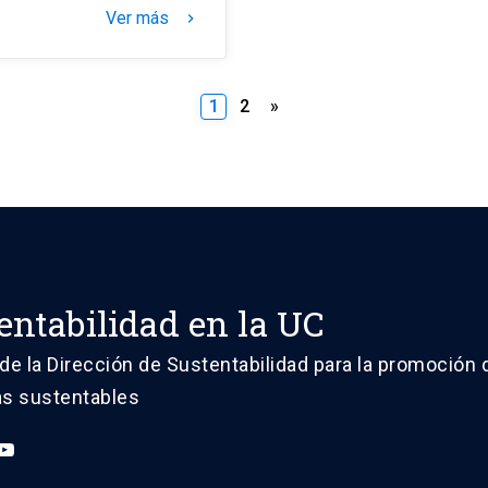
Ver más
keyboard_arrow_right
Paginación
1
2
»
de
entradas
entabilidad en la UC
de la Dirección de Sustentabilidad para la promoción 
vas sustentables