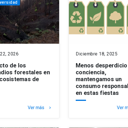
versidad
 22, 2026
Diciembre 18, 2025
cto de los
Menos desperdicio
ndios forestales en
conciencia,
ecosistemas de
mantengamos un
e
consumo responsa
en estas fiestas
Ver más
Ver 
keyboard_arrow_right