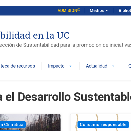
ADMISIÓN
Medios
arrow_drop_down
Biblio
bilidad en la UC
rección de Sustentabilidad para la promoción de iniciativ
oteca de recursos
Impacto
Actualidad
Q
arrow_drop_down
arrow_drop_down
a el Desarrollo Sustentabl
n Climática
Consumo responsable