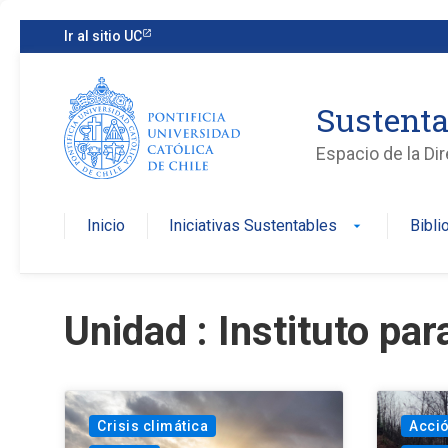
Ir al sitio UC
Sustenta
Espacio de la Di
Inicio
Iniciativas Sustentables
Bibli
arrow_drop_down
Unidad : Instituto par
Crisis climática
Acció