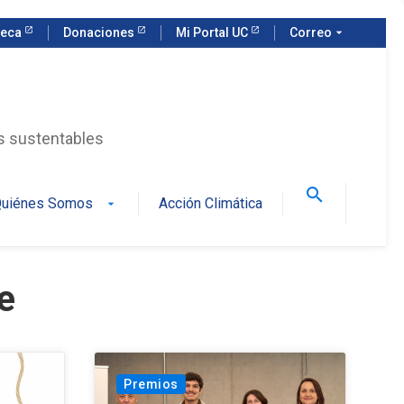
teca
Donaciones
Mi Portal UC
Correo
arrow_drop_down
as sustentables
search
uiénes Somos
Acción Climática
arrow_drop_down
e
Premios