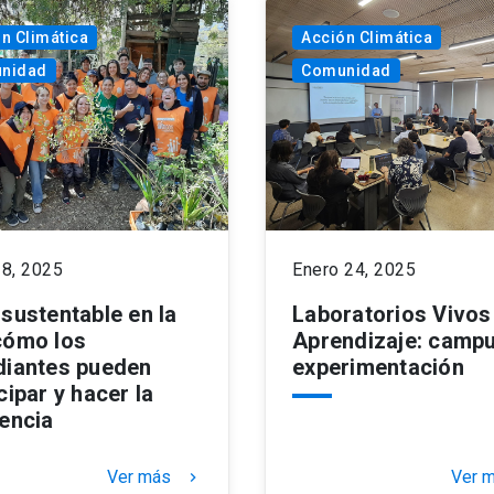
n Climática
Acción Climática
nidad
Comunidad
28, 2025
Enero 24, 2025
 sustentable en la
Laboratorios Vivos
cómo los
Aprendizaje: camp
diantes pueden
experimentación
cipar y hacer la
rencia
Ver más
Ver 
keyboard_arrow_right