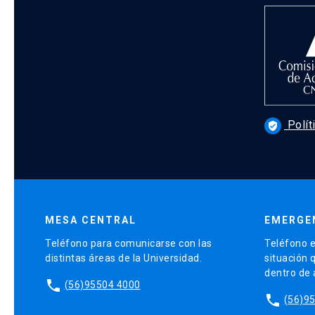
Polít
verified_user
MESA CENTRAL
EMERGE
Teléfono para comunicarse con las
Teléfono e
distintas áreas de la Universidad.
situación 
dentro de
phone
(56)95504 4000
phone
(56)9