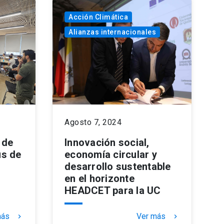
Acción Climática
Alianzas internacionales
Agosto 7, 2024
 de
Innovación social,
us de
economía circular y
desarrollo sustentable
en el horizonte
HEADCET para la UC
más
Ver más
keyboard_arrow_right
keyboard_arrow_right