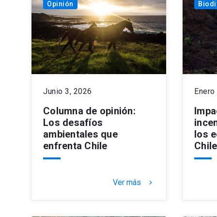
Opinión
Biodi
Junio 3, 2026
Enero
Columna de opinión:
Impa
Los desafíos
ince
ambientales que
los 
enfrenta Chile
Chil
Ver más
keyboard_arrow_right