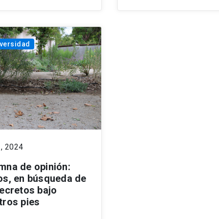
versidad
3, 2024
mna de opinión:
os, en búsqueda de
secretos bajo
tros pies