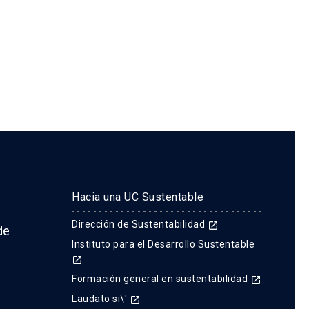
Hacia una UC Sustentable
Dirección de Sustentabilidad
launch
de
Instituto para el Desarrollo Sustentable
launch
Formación general en sustentabilidad
launch
Laudato si\'
launch