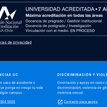
icas de privacidad
NCIAS UC
DISCRIMINACIÓN Y VIOL
n caso de accidente o
Orientación y apoyo en casos 
que ponga en riesgo tu vida
discriminación, violencia de g
 algún campus.
violencia sexual.
launch
5504 5000
Contacto para apoyo