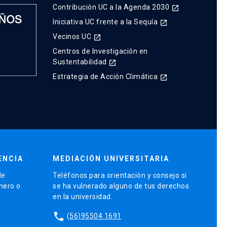
Contribución UC a la Agenda 2030
launch
Iniciativa UC frente a la Sequía
launch
Vecinos UC
launch
Centros de Investigación en
Sustentabilidad
launch
Estrategia de Acción Climática
launch
ENCIA
MEDIACIÓN UNIVERSITARIA
de
Teléfonos para orientación y consejo si
énero o
se ha vulnerado alguno de tus derechos
en la universidad.
phone
(56)95504 1691