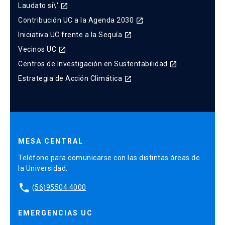
Laudato si\'
launch
Contribución UC a la Agenda 2030
launch
Iniciativa UC frente a la Sequía
launch
Vecinos UC
launch
Centros de Investigación en Sustentabilidad
launch
Estrategia de Acción Climática
launch
MESA CENTRAL
Teléfono para comunicarse con las distintas áreas de
la Universidad.
phone
(56)95504 4000
EMERGENCIAS UC