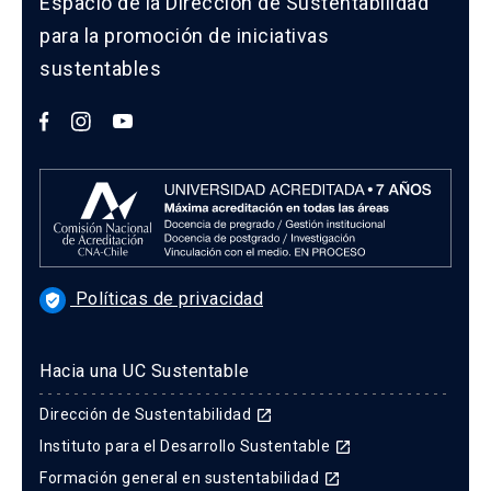
Espacio de la Dirección de Sustentabilidad
para la promoción de iniciativas
sustentables
Políticas de privacidad
verified_user
Hacia una UC Sustentable
Dirección de Sustentabilidad
launch
Instituto para el Desarrollo Sustentable
launch
Formación general en sustentabilidad
launch