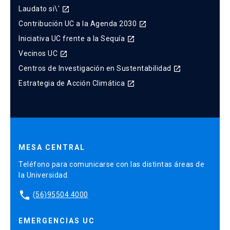
Laudato si\'
launch
Contribución UC a la Agenda 2030
launch
Iniciativa UC frente a la Sequía
launch
Vecinos UC
launch
Centros de Investigación en Sustentabilidad
launch
Estrategia de Acción Climática
launch
MESA CENTRAL
Teléfono para comunicarse con las distintas áreas de
la Universidad.
phone
(56)95504 4000
EMERGENCIAS UC