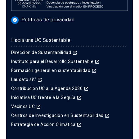
Políticas de privacidad
verified_user
Hacia una UC Sustentable
Dirección de Sustentabilidad
launch
Instituto para el Desarrollo Sustentable
launch
Formación general en sustentabilidad
launch
Laudato si\'
launch
Contribución UC a la Agenda 2030
launch
Iniciativa UC frente a la Sequía
launch
Vecinos UC
launch
Centros de Investigación en Sustentabilidad
launch
Estrategia de Acción Climática
launch