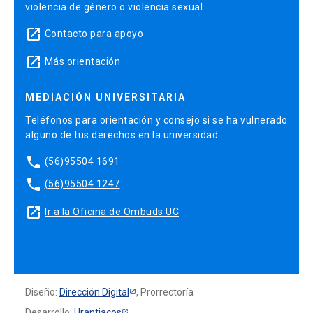
violencia de género o violencia sexual.
launch
Contacto para apoyo
launch
Más orientación
MEDIACIÓN UNIVERSITARIA
Teléfonos para orientación y consejo si se ha vulnerado
alguno de tus derechos en la universidad.
phone
(56)95504 1691
phone
(56)95504 1247
launch
Ir a la Oficina de Ombuds UC
Diseño:
Dirección Digital
, Prorrectoría
Desarrollo:
Urantiacos