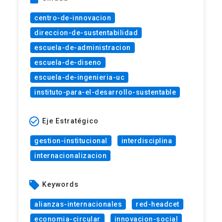
centro-de-innovacion
direccion-de-sustentabilidad
escuela-de-administracion
escuela-de-diseno
escuela-de-ingenieria-uc
instituto-para-el-desarrollo-sustentable
check_circle_outline
Eje Estratégico
gestion-institucional
interdisciplina
internacionalizacion
local_offer
Keywords
alianzas-internacionales
red-headcet
economia-circular
innovacion-social