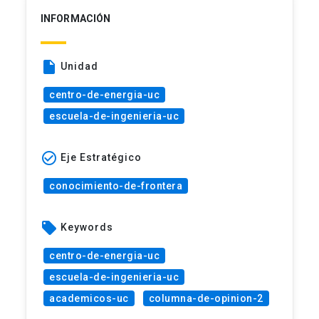
INFORMACIÓN
insert_drive_file
Unidad
centro-de-energia-uc
escuela-de-ingenieria-uc
check_circle_outline
Eje Estratégico
conocimiento-de-frontera
local_offer
Keywords
centro-de-energia-uc
escuela-de-ingenieria-uc
academicos-uc
columna-de-opinion-2