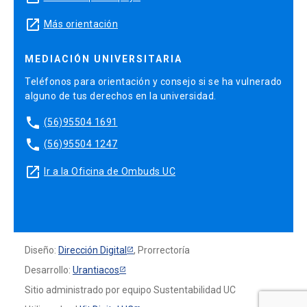
launch
Más orientación
MEDIACIÓN UNIVERSITARIA
Teléfonos para orientación y consejo si se ha vulnerado
alguno de tus derechos en la universidad.
phone
(56)95504 1691
phone
(56)95504 1247
launch
Ir a la Oficina de Ombuds UC
Diseño:
Dirección Digital
, Prorrectoría
Desarrollo:
Urantiacos
Sitio administrado por equipo Sustentabilidad UC