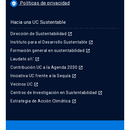
Políticas de privacidad
verified_user
Hacia una UC Sustentable
Dirección de Sustentabilidad
launch
Instituto para el Desarrollo Sustentable
launch
Formación general en sustentabilidad
launch
Laudato si\'
launch
Contribución UC a la Agenda 2030
launch
Iniciativa UC frente a la Sequía
launch
Vecinos UC
launch
Centros de Investigación en Sustentabilidad
launch
Estrategia de Acción Climática
launch