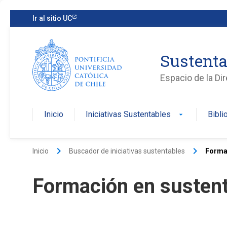
Ir al sitio UC
Sustenta
Espacio de la Di
Inicio
Iniciativas Sustentables
Bibli
arrow_drop_down
keyboard_arrow_right
keyboard_arrow_right
Inicio
Buscador de iniciativas sustentables
Formac
Formación en sustent