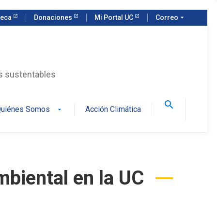
teca
Donaciones
Mi Portal UC
Correo
arrow_drop_down
as sustentables
search
uiénes Somos
Acción Climática
arrow_drop_down
biental en la UC