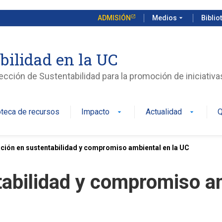
ADMISIÓN
Medios
arrow_drop_down
Biblio
bilidad en la UC
rección de Sustentabilidad para la promoción de iniciativ
oteca de recursos
Impacto
Actualidad
Q
arrow_drop_down
arrow_drop_down
ión en sustentabilidad y compromiso ambiental en la UC
abilidad y compromiso am