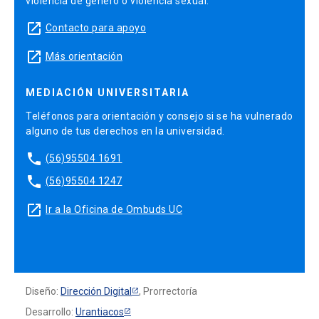
violencia de género o violencia sexual.
launch
Contacto para apoyo
launch
Más orientación
MEDIACIÓN UNIVERSITARIA
Teléfonos para orientación y consejo si se ha vulnerado
alguno de tus derechos en la universidad.
phone
(56)95504 1691
phone
(56)95504 1247
launch
Ir a la Oficina de Ombuds UC
Diseño:
Dirección Digital
, Prorrectoría
Desarrollo:
Urantiacos