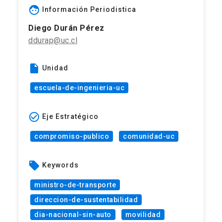
face
Información Periodistica
Diego Durán Pérez
ddurap@uc.cl
insert_drive_file
Unidad
escuela-de-ingenieria-uc
check_circle_outline
Eje Estratégico
compromiso-publico
comunidad-uc
local_offer
Keywords
ministro-de-transporte
direccion-de-sustentabilidad
dia-nacional-sin-auto
movilidad