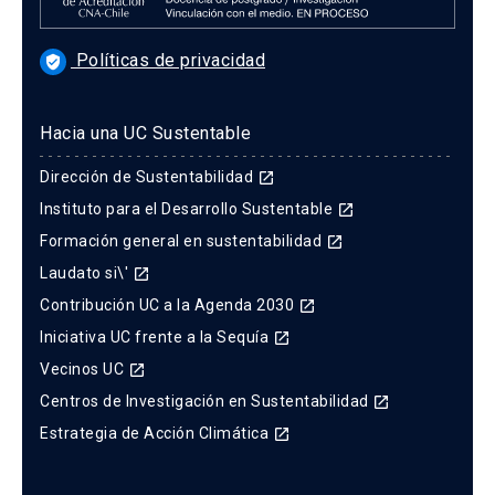
Políticas de privacidad
verified_user
Hacia una UC Sustentable
Dirección de Sustentabilidad
launch
Instituto para el Desarrollo Sustentable
launch
Formación general en sustentabilidad
launch
Laudato si\'
launch
Contribución UC a la Agenda 2030
launch
Iniciativa UC frente a la Sequía
launch
Vecinos UC
launch
Centros de Investigación en Sustentabilidad
launch
Estrategia de Acción Climática
launch