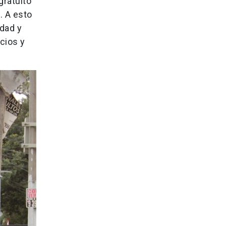
gratuito
s
. A esto
dad y
cios y