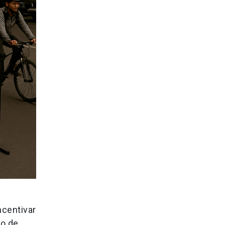
ncentivar
io de