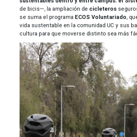
sustentables dentro y entre campus: el Sis
de bicis—, la ampliación de
cicleteros
seguros
se suma el programa
ECOS Voluntariado
, qu
vida sustentable en la comunidad UC y sus ba
cultura para que moverse distinto sea más fáci