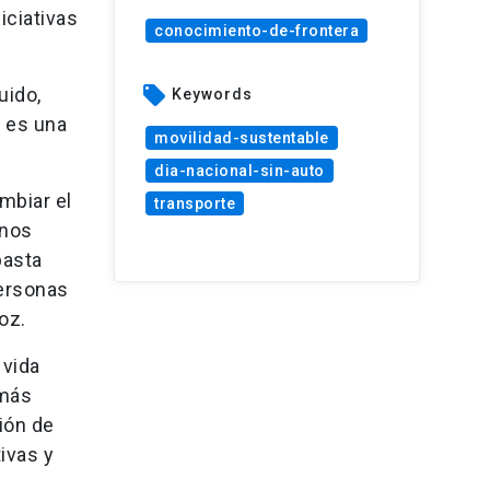
iciativas
conocimiento-de-frontera
local_offer
uido,
Keywords
 es una
movilidad-sustentable
dia-nacional-sin-auto
mbiar el
transporte
enos
basta
personas
ñoz.
 vida
 más
ión de
ivas y