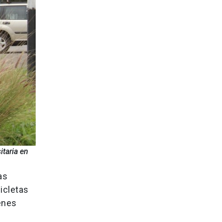
taria en
as
icletas
enes