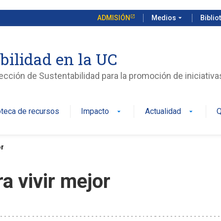
ADMISIÓN
Medios
arrow_drop_down
Biblio
bilidad en la UC
rección de Sustentabilidad para la promoción de iniciativ
oteca de recursos
Impacto
Actualidad
Q
arrow_drop_down
arrow_drop_down
or
a vivir mejor