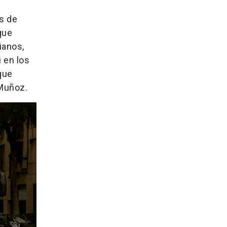
es de
que
ianos,
 en los
que
 Muñoz.