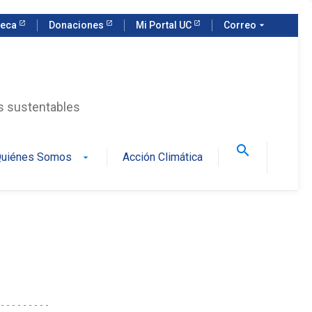
teca
Donaciones
Mi Portal UC
Correo
arrow_drop_down
as sustentables
search
uiénes Somos
Acción Climática
arrow_drop_down