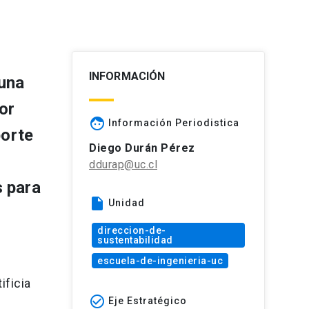
INFORMACIÓN
 una
or
face
Información Periodistica
porte
Diego Durán Pérez
ddurap@uc.cl
s para
insert_drive_file
Unidad
direccion-de-
sustentabilidad
escuela-de-ingenieria-uc
ificia
check_circle_outline
Eje Estratégico