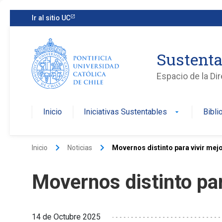
Ir al sitio UC
Sustenta
Espacio de la Di
Inicio
Iniciativas Sustentables
Bibli
arrow_drop_down
keyboard_arrow_right
keyboard_arrow_right
Inicio
Noticias
Movernos distinto para vivir mej
Movernos distinto par
14 de Octubre 2025