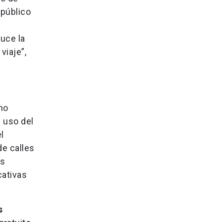
 público
duce la
viaje”,
mo
l uso del
l
de calles
es
cativas
s