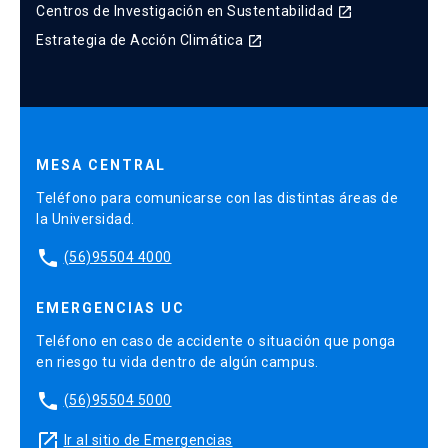
Centros de Investigación en Sustentabilidad
launch
Estrategia de Acción Climática
launch
MESA CENTRAL
Teléfono para comunicarse con las distintas áreas de
la Universidad.
phone
(56)95504 4000
EMERGENCIAS UC
Teléfono en caso de accidente o situación que ponga
en riesgo tu vida dentro de algún campus.
phone
(56)95504 5000
launch
Ir al sitio de Emergencias