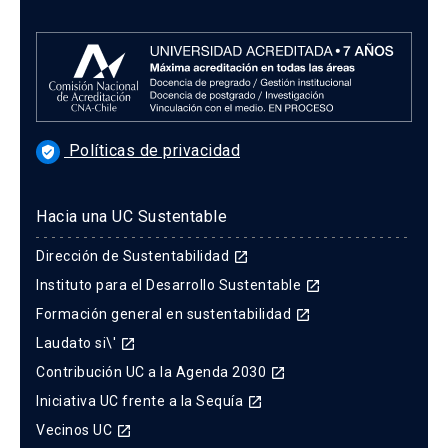
Políticas de privacidad
verified_user
Hacia una UC Sustentable
Dirección de Sustentabilidad
launch
Instituto para el Desarrollo Sustentable
launch
Formación general en sustentabilidad
launch
Laudato si\'
launch
Contribución UC a la Agenda 2030
launch
Iniciativa UC frente a la Sequía
launch
Vecinos UC
launch