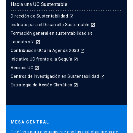
Hacia una UC Sustentable
Dirección de Sustentabilidad
launch
Instituto para el Desarrollo Sustentable
launch
Formación general en sustentabilidad
launch
Laudato si\'
launch
Contribución UC a la Agenda 2030
launch
Iniciativa UC frente a la Sequía
launch
Vecinos UC
launch
Centros de Investigación en Sustentabilidad
launch
Estrategia de Acción Climática
launch
MESA CENTRAL
Teléfono para comunicarse con las distintas áreas de