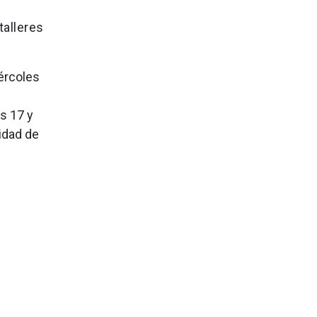
talleres
iércoles
as 17 y
lidad de