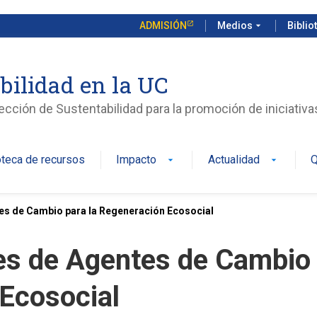
ADMISIÓN
Medios
arrow_drop_down
Biblio
bilidad en la UC
rección de Sustentabilidad para la promoción de iniciativ
oteca de recursos
Impacto
Actualidad
Q
arrow_drop_down
arrow_drop_down
 de Cambio para la Regeneración Ecosocial
s de Agentes de Cambio
 Ecosocial