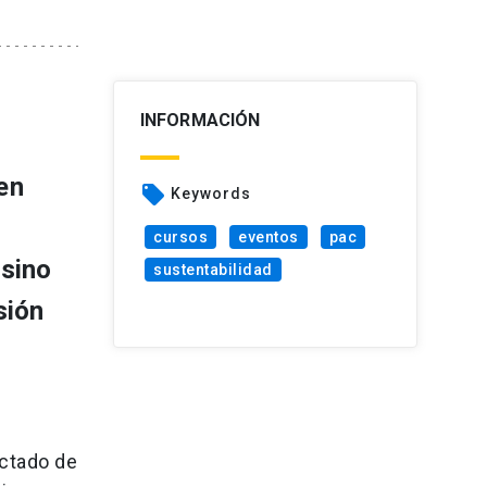
INFORMACIÓN
en
local_offer
Keywords
cursos
eventos
pac
 sino
sustentabilidad
sión
actado de