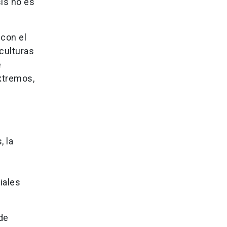
is no es
con el
culturas
e
extremos,
, la
iales
de