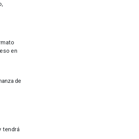
o,
ormato
ceso en
rnanza de
y tendrá