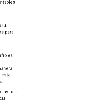
entables
dad.
as para
afío es
 manera
n este
.
 invita a
cial