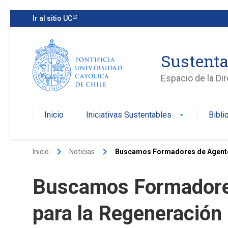
Ir al sitio UC
Sustenta
Espacio de la Di
Inicio
Iniciativas Sustentables
Bibli
arrow_drop_down
keyboard_arrow_right
keyboard_arrow_right
Inicio
Noticias
Buscamos Formadores de Agentes
Buscamos Formadore
para la Regeneración