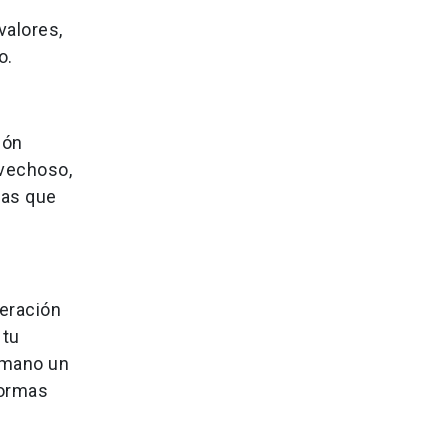
valores,
o.
ión
ovechoso,
nas que
.
neración
 tu
 mano un
formas