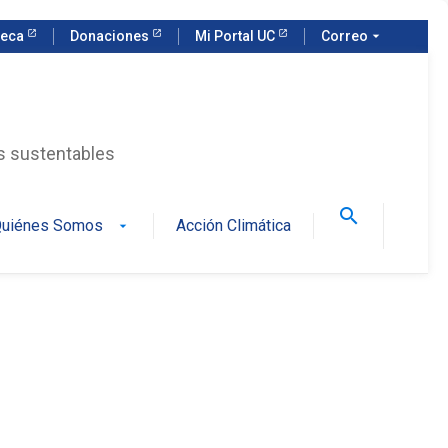
teca
Donaciones
Mi Portal UC
Correo
arrow_drop_down
as sustentables
search
uiénes Somos
Acción Climática
arrow_drop_down