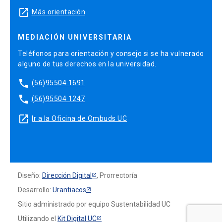
launch
Más orientación
MEDIACIÓN UNIVERSITARIA
Teléfonos para orientación y consejo si se ha vulnerado
alguno de tus derechos en la universidad.
phone
(56)95504 1691
phone
(56)95504 1247
launch
Ir a la Oficina de Ombuds UC
Diseño:
Dirección Digital
, Prorrectoría
Desarrollo:
Urantiacos
Sitio administrado por equipo Sustentabilidad UC
Utilizando el
Kit Digital UC