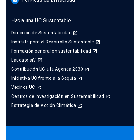
verified_user
Hacia una UC Sustentable
Dirección de Sustentabilidad
launch
Instituto para el Desarrollo Sustentable
launch
Formación general en sustentabilidad
launch
Laudato si\'
launch
Contribución UC a la Agenda 2030
launch
Iniciativa UC frente a la Sequía
launch
Vecinos UC
launch
Centros de Investigación en Sustentabilidad
launch
Estrategia de Acción Climática
launch