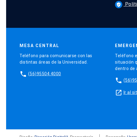
Polít
verified_user
MESA CENTRAL
EMERGE
Teléfono para comunicarse con las
Teléfono e
distintas áreas de la Universidad.
situación 
dentro de
phone
(56)95504 4000
phone
(56)9
launch
Ir al 