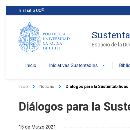
Ir al sitio UC
Sustenta
Espacio de la Di
Inicio
Iniciativas Sustentables
Bibli
arrow_drop_down
keyboard_arrow_right
keyboard_arrow_right
Inicio
Noticias
Diálogos para la Sustentabilidad
Diálogos para la Sust
15 de Marzo 2021