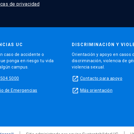
icas de privacidad
NCIAS UC
DISCRIMINACIÓN Y VIOL
n caso de accidente o
Orientación y apoyo en casos 
que ponga en riesgo tu vida
discriminación, violencia de g
 algún campus.
violencia sexual.
launch
5504 5000
Contacto para apoyo
launch
sitio de Emergencias
Más orientación