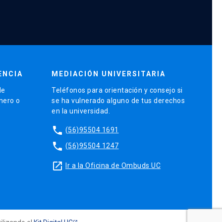
ENCIA
MEDIACIÓN UNIVERSITARIA
de
Teléfonos para orientación y consejo si
énero o
se ha vulnerado alguno de tus derechos
en la universidad.
phone
(56)95504 1691
phone
(56)95504 1247
launch
Ir a la Oficina de Ombuds UC