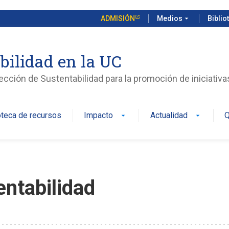
ADMISIÓN
Medios
arrow_drop_down
Biblio
bilidad en la UC
rección de Sustentabilidad para la promoción de iniciativ
oteca de recursos
Impacto
Actualidad
Q
arrow_drop_down
arrow_drop_down
entabilidad