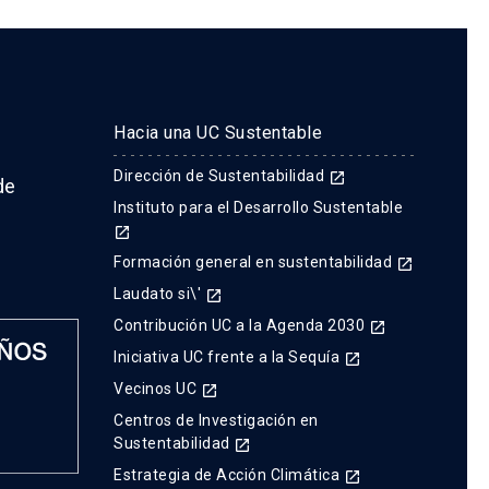
Hacia una UC Sustentable
Dirección de Sustentabilidad
launch
de
Instituto para el Desarrollo Sustentable
launch
Formación general en sustentabilidad
launch
Laudato si\'
launch
Contribución UC a la Agenda 2030
launch
Iniciativa UC frente a la Sequía
launch
Vecinos UC
launch
Centros de Investigación en
Sustentabilidad
launch
Estrategia de Acción Climática
launch