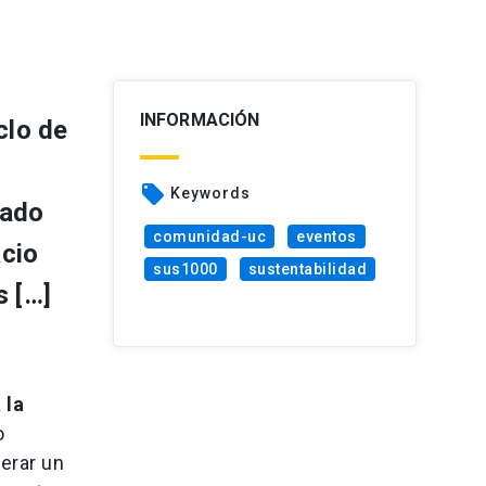
INFORMACIÓN
clo de
local_offer
Keywords
tado
comunidad-uc
eventos
acio
sus1000
sustentabilidad
s […]
 la
o
erar un