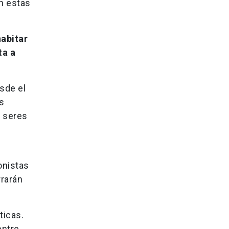
n estas
habitar
ta a
sde el
s
 seres
onistas
rrarán
ticas.
entre