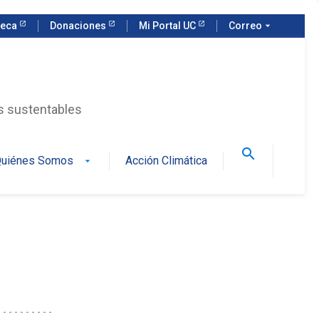
teca
Donaciones
Mi Portal UC
Correo
arrow_drop_down
as sustentables
search
uiénes Somos
Acción Climática
arrow_drop_down