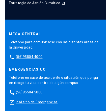
Estrategia de Acción Climática
launch
MESA CENTRAL
Teléfono para comunicarse con las distintas áreas de
la Universidad.
phone
(56)95504 4000
EMERGENCIAS UC
Teléfono en caso de accidente o situación que ponga
en riesgo tu vida dentro de algún campus.
phone
(56)95504 5000
launch
Ir al sitio de Emergencias