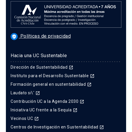
Políticas de privacidad
verified_user
Hacia una UC Sustentable
Dirección de Sustentabilidad
launch
Instituto para el Desarrollo Sustentable
launch
Formación general en sustentabilidad
launch
Laudato si\'
launch
Contribución UC a la Agenda 2030
launch
Iniciativa UC frente a la Sequía
launch
Vecinos UC
launch
Centros de Investigación en Sustentabilidad
launch