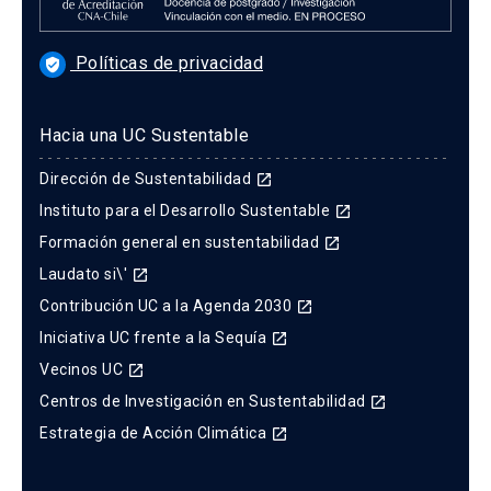
Políticas de privacidad
verified_user
Hacia una UC Sustentable
Dirección de Sustentabilidad
launch
Instituto para el Desarrollo Sustentable
launch
Formación general en sustentabilidad
launch
Laudato si\'
launch
Contribución UC a la Agenda 2030
launch
Iniciativa UC frente a la Sequía
launch
Vecinos UC
launch
Centros de Investigación en Sustentabilidad
launch
Estrategia de Acción Climática
launch