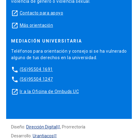
violencia de género o violencia sexual.
launch
Contacto para apoyo
launch
Más orientación
MEDIACIÓN UNIVERSITARIA
Teléfonos para orientación y consejo si se ha vulnerado
alguno de tus derechos en la universidad.
phone
(56)95504 1691
phone
(56)95504 1247
launch
Ir a la Oficina de Ombuds UC
Diseño:
Dirección Digital
, Prorrectoría
Desarrollo:
Urantiacos