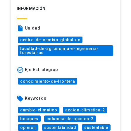
INFORMACIÓN
insert_drive_file
Unidad
centro-de-cambio-global-uc
facultad-de-agronomia-e-ingenieria-
forestal-uc
check_circle_outline
Eje Estratégico
conocimiento-de-frontera
local_offer
Keywords
cambio-climatico
accion-climatica-2
bosques
columna-de-opinion-2
opinion
sustentabilidad
sustentable