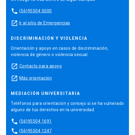
phone
(56)95504 5000
launch
Ir al sitio de Emergencias
DISCRIMINACIÓN Y VIOLENCIA
Orientación y apoyo en casos de discriminación,
violencia de género o violencia sexual.
launch
Contacto para apoyo
launch
Más orientación
MEDIACIÓN UNIVERSITARIA
Teléfonos para orientación y consejo si se ha vulnerado
alguno de tus derechos en la universidad.
phone
(56)95504 1691
phone
(56)95504 1247