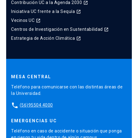
Contribución UC a la Agenda 2030
launch
Iniciativa UC frente a la Sequía
launch
Vecinos UC
launch
Centros de Investigación en Sustentabilidad
launch
Estrategia de Acción Climática
launch
MESA CENTRAL
Teléfono para comunicarse con las distintas áreas de
la Universidad.
phone
(56)95504 4000
EMERGENCIAS UC
Teléfono en caso de accidente o situación que ponga
en riesgo tu vida dentro de algún campus.