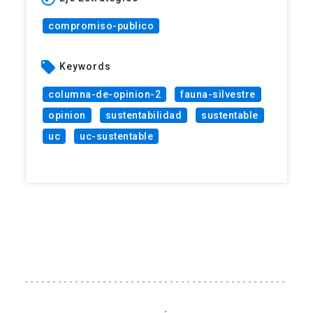
compromiso-publico
local_offer
Keywords
columna-de-opinion-2
fauna-silvestre
opinion
sustentabilidad
sustentable
uc
uc-sustentable