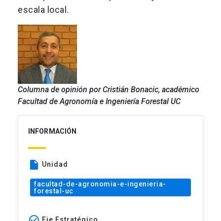
escala local.
Columna de opinión por Cristián Bonacic, académico
Facultad de Agronomía e Ingeniería Forestal UC
INFORMACIÓN
insert_drive_file
Unidad
facultad-de-agronomia-e-ingenieria-
forestal-uc
check_circle_outline
Eje Estratégico