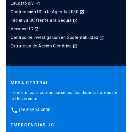
Laudato si\'
launch
Contribución UC a la Agenda 2030
launch
Iniciativa UC frente a la Sequía
launch
Vecinos UC
launch
Centros de Investigación en Sustentabilidad
launch
Estrategia de Acción Climática
launch
MESA CENTRAL
Teléfono para comunicarse con las distintas áreas de
la Universidad.
phone
(56)95504 4000
EMERGENCIAS UC