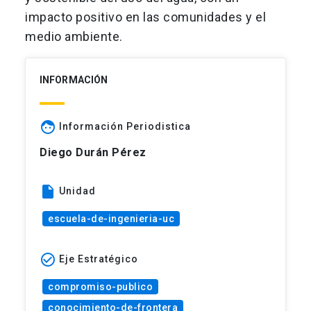
impacto positivo en las comunidades y el
medio ambiente.
INFORMACIÓN
face
Información Periodistica
Diego Durán Pérez
insert_drive_file
Unidad
escuela-de-ingenieria-uc
check_circle_outline
Eje Estratégico
compromiso-publico
conocimiento-de-frontera