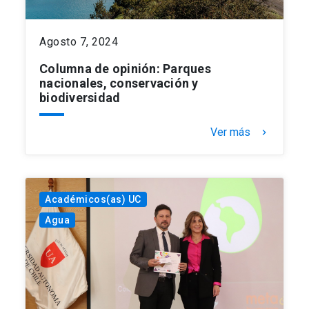
Agosto 7, 2024
Columna de opinión: Parques
nacionales, conservación y
biodiversidad
Ver más
keyboard_arrow_right
Académicos(as) UC
Agua