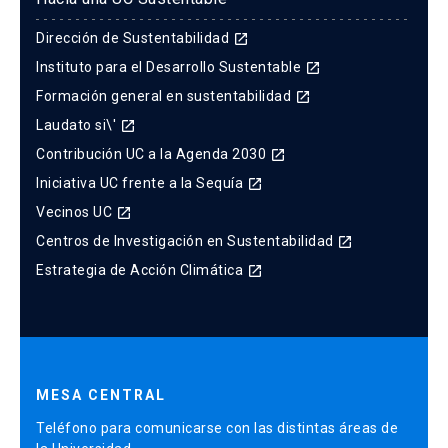
Dirección de Sustentabilidad
launch
Instituto para el Desarrollo Sustentable
launch
Formación general en sustentabilidad
launch
Laudato si\'
launch
Contribución UC a la Agenda 2030
launch
Iniciativa UC frente a la Sequía
launch
Vecinos UC
launch
Centros de Investigación en Sustentabilidad
launch
Estrategia de Acción Climática
launch
MESA CENTRAL
Teléfono para comunicarse con las distintas áreas de