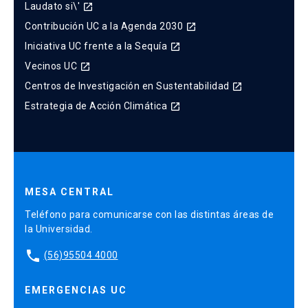
Laudato si\'
launch
Contribución UC a la Agenda 2030
launch
Iniciativa UC frente a la Sequía
launch
Vecinos UC
launch
Centros de Investigación en Sustentabilidad
launch
Estrategia de Acción Climática
launch
MESA CENTRAL
Teléfono para comunicarse con las distintas áreas de
la Universidad.
phone
(56)95504 4000
EMERGENCIAS UC