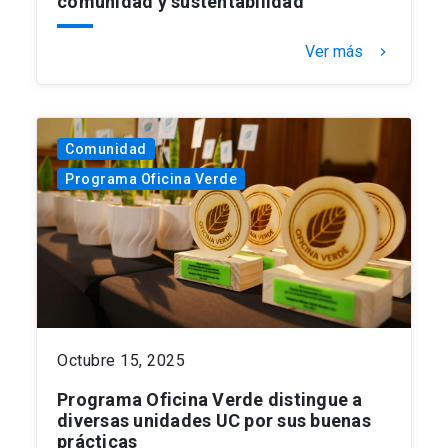
comunidad y sustentabilidad
Ver más
keyboard_arrow_right
Comunidad
Programa Oficina Verde
Octubre 15, 2025
Programa Oficina Verde distingue a
diversas unidades UC por sus buenas
prácticas