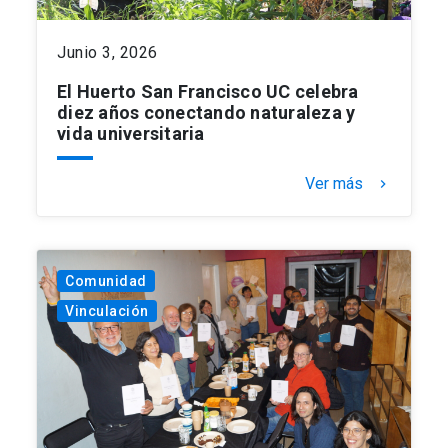
Junio 3, 2026
El Huerto San Francisco UC celebra
diez años conectando naturaleza y
vida universitaria
Ver más
keyboard_arrow_right
Comunidad
Vinculación