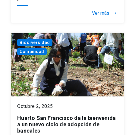
Ver más
keyboard_arrow_right
Biodiversidad
Comunidad
Octubre 2, 2025
Huerto San Francisco da la bienvenida
a un nuevo ciclo de adopción de
bancales