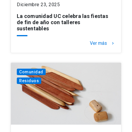
Diciembre 23, 2025
La comunidad UC celebra las fiestas
de fin de año con talleres
sustentables
Ver más
keyboard_arrow_right
Comunidad
Residuos