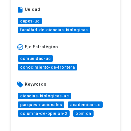
insert_drive_file
Unidad
capes-uc
facultad-de-ciencias-biologicas
check_circle_outline
Eje Estratégico
comunidad-uc
conocimiento-de-frontera
local_offer
Keywords
ciencias-biologicas-uc
parques-nacionales
academico-uc
columna-de-opinion-2
opinion