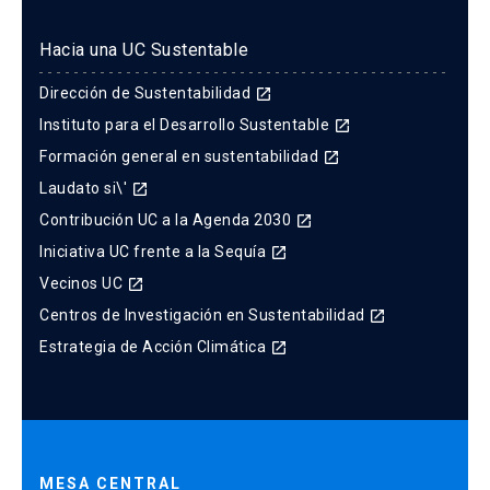
Hacia una UC Sustentable
Dirección de Sustentabilidad
launch
Instituto para el Desarrollo Sustentable
launch
Formación general en sustentabilidad
launch
Laudato si\'
launch
Contribución UC a la Agenda 2030
launch
Iniciativa UC frente a la Sequía
launch
Vecinos UC
launch
Centros de Investigación en Sustentabilidad
launch
Estrategia de Acción Climática
launch
MESA CENTRAL