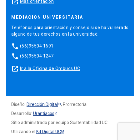
launch
Más orientación
MEDIACIÓN UNIVERSITARIA
Teléfonos para orientación y consejo si se ha vulnerado
alguno de tus derechos en la universidad.
phone
(56)95504 1691
phone
(56)95504 1247
launch
Ir a la Oficina de Ombuds UC
Diseño:
Dirección Digital
, Prorrectoría
Desarrollo:
Urantiacos
Sitio administrado por equipo Sustentabilidad UC
Utilizando el
Kit Digital UC