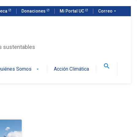
teca
Donaciones
Mi Portal UC
Correo
arrow_drop_down
as sustentables
search
uiénes Somos
Acción Climática
arrow_drop_down