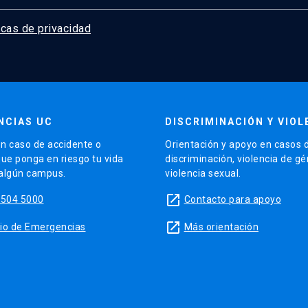
icas de privacidad
NCIAS UC
DISCRIMINACIÓN Y VIOL
n caso de accidente o
Orientación y apoyo en casos 
que ponga en riesgo tu vida
discriminación, violencia de g
 algún campus.
violencia sexual.
launch
5504 5000
Contacto para apoyo
launch
sitio de Emergencias
Más orientación