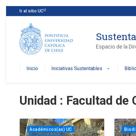
Ir al sitio UC
Sustenta
Espacio de la Di
Inicio
Iniciativas Sustentables
Bibli
arrow_drop_down
Unidad : Facultad de 
Académicos(as) UC
Biodi