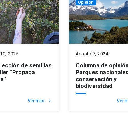
Opinión
 10, 2025
Agosto 7, 2024
lección de semillas
Columna de opinión
aller “Propaga
Parques nacionales
va”
conservación y
biodiversidad
Ver más
Ver 
keyboard_arrow_right