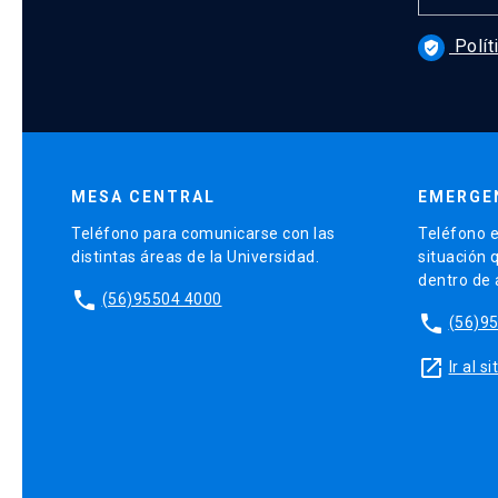
Polít
verified_user
MESA CENTRAL
EMERGE
Teléfono para comunicarse con las
Teléfono e
distintas áreas de la Universidad.
situación 
dentro de
phone
(56)95504 4000
phone
(56)9
launch
Ir al 