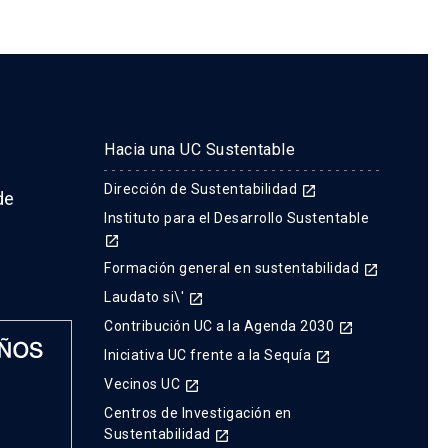
Hacia una UC Sustentable
Dirección de Sustentabilidad
launch
de
Instituto para el Desarrollo Sustentable
launch
Formación general en sustentabilidad
launch
Laudato si\'
launch
Contribución UC a la Agenda 2030
launch
Iniciativa UC frente a la Sequía
launch
Vecinos UC
launch
Centros de Investigación en
Sustentabilidad
launch