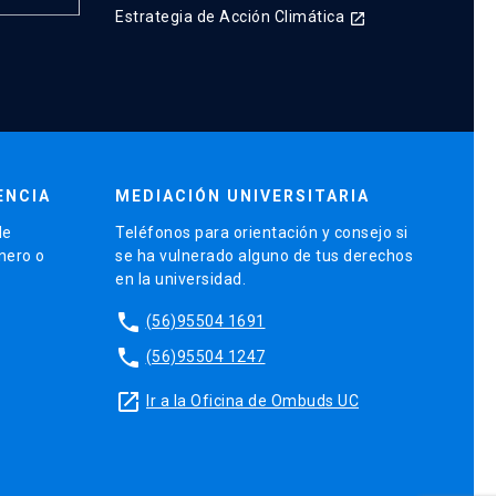
Estrategia de Acción Climática
launch
ENCIA
MEDIACIÓN UNIVERSITARIA
de
Teléfonos para orientación y consejo si
énero o
se ha vulnerado alguno de tus derechos
en la universidad.
phone
(56)95504 1691
phone
(56)95504 1247
launch
Ir a la Oficina de Ombuds UC