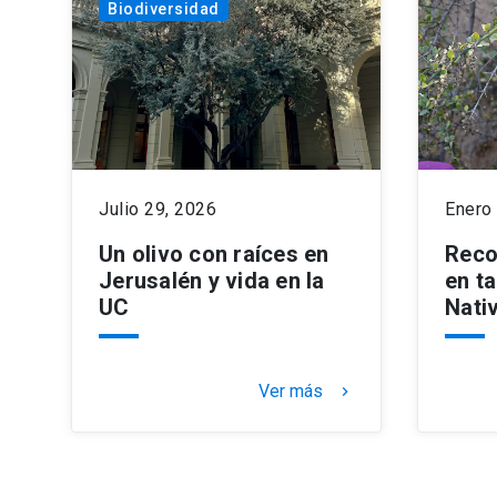
Biodiversidad
Julio 29, 2026
Enero
Un olivo con raíces en
Reco
Jerusalén y vida en la
en t
UC
Nati
Ver más
keyboard_arrow_right