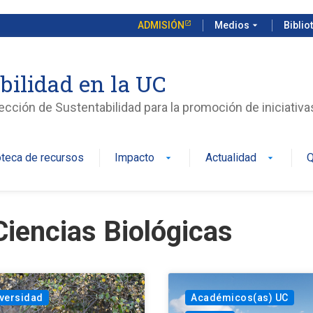
ADMISIÓN
Medios
arrow_drop_down
Biblio
bilidad en la UC
rección de Sustentabilidad para la promoción de iniciativ
oteca de recursos
Impacto
Actualidad
Q
arrow_drop_down
arrow_drop_down
Ciencias Biológicas
versidad
Académicos(as) UC