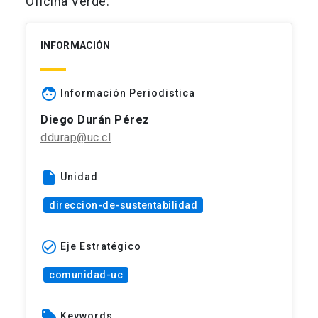
Oficina Verde.
INFORMACIÓN
face
Información Periodistica
Diego Durán Pérez
ddurap@uc.cl
insert_drive_file
Unidad
direccion-de-sustentabilidad
check_circle_outline
Eje Estratégico
comunidad-uc
local_offer
Keywords