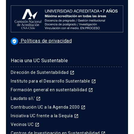
Políticas de privacidad
verified_user
Hacia una UC Sustentable
Dirección de Sustentabilidad
launch
Instituto para el Desarrollo Sustentable
launch
Formación general en sustentabilidad
launch
Laudato si\'
launch
Contribución UC a la Agenda 2030
launch
Iniciativa UC frente a la Sequía
launch
Vecinos UC
launch
Centros de Investigación en Sustentabilidad
launch