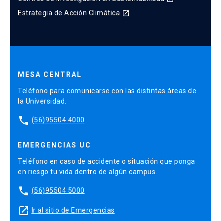
Estrategia de Acción Climática
launch
MESA CENTRAL
Teléfono para comunicarse con las distintas áreas de
la Universidad.
phone
(56)95504 4000
EMERGENCIAS UC
Teléfono en caso de accidente o situación que ponga
en riesgo tu vida dentro de algún campus.
phone
(56)95504 5000
launch
Ir al sitio de Emergencias