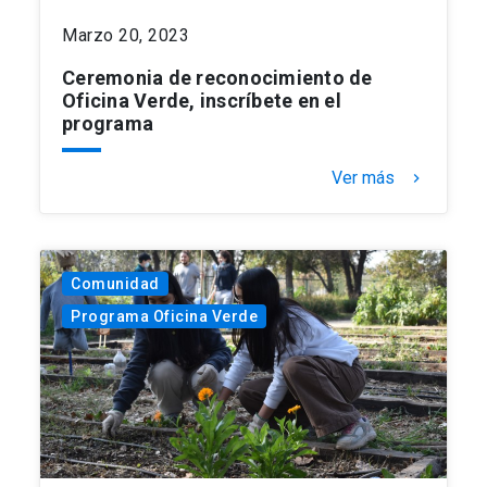
Marzo 20, 2023
Ceremonia de reconocimiento de
Oficina Verde, inscríbete en el
programa
Ver más
keyboard_arrow_right
Comunidad
Programa Oficina Verde