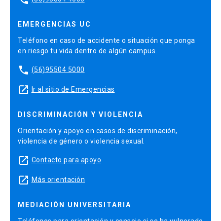
EMERGENCIAS UC
Teléfono en caso de accidente o situación que ponga
en riesgo tu vida dentro de algún campus.
phone
(56)95504 5000
launch
Ir al sitio de Emergencias
DISCRIMINACIÓN Y VIOLENCIA
Orientación y apoyo en casos de discriminación,
violencia de género o violencia sexual.
launch
Contacto para apoyo
launch
Más orientación
MEDIACIÓN UNIVERSITARIA
Teléfonos para orientación y consejo si se ha vulnerado