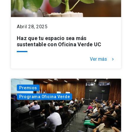
Abril 28, 2025
Haz que tu espacio sea más
sustentable con Oficina Verde UC
Ver más
keyboard_arrow_right
Premios
Programa Oficina Verde