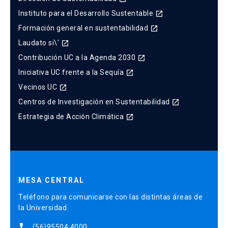
Instituto para el Desarrollo Sustentable
launch
Formación general en sustentabilidad
launch
Laudato si\'
launch
Contribución UC a la Agenda 2030
launch
Iniciativa UC frente a la Sequía
launch
Vecinos UC
launch
Centros de Investigación en Sustentabilidad
launch
Estrategia de Acción Climática
launch
MESA CENTRAL
Teléfono para comunicarse con las distintas áreas de
la Universidad.
phone
(56)95504 4000