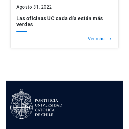
Agosto 31, 2022
Las oficinas UC cada día están más
verdes
Ver más
keyboard_arrow_right