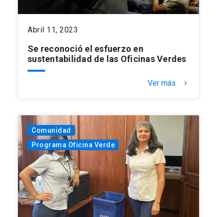
Abril 11, 2023
Se reconoció el esfuerzo en
sustentabilidad de las Oficinas Verdes
Ver más
keyboard_arrow_right
Comunidad
Programa Oficina Verde